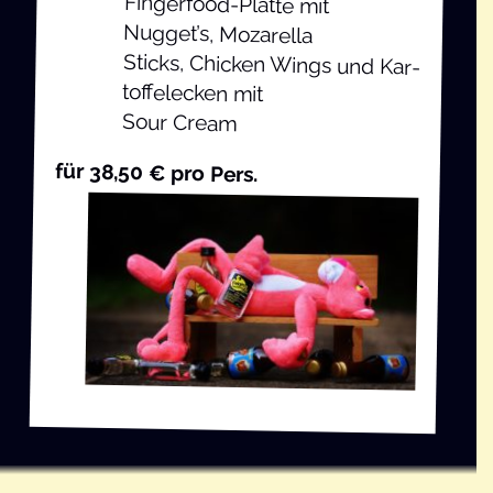
Fin­ger­food-Plat­te mit
Nugget’s, Mozarella
Sticks, Chi­cken Wings und Kar­
tof­fel­ecken mit
Sour Cream
für 38,50 € pro Pers.