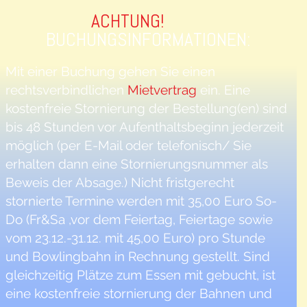
ACHTUNG!
BUCHUNGSINFORMATIONEN:
Mit einer Buchung gehen Sie einen
rechtsverbindlichen
Mietvertrag
ein. Eine
kostenfreie Stornierung der Bestellung(en) sind
bis 48 Stunden vor Aufenthaltsbeginn jederzeit
möglich (per E-Mail oder telefonisch/ Sie
erhalten dann eine Stornierungsnummer als
Beweis der Absage.) Nicht fristgerecht
stornierte Termine werden mit 35,00 Euro So-
Do (Fr&Sa ,vor dem Feiertag, Feiertage sowie
vom 23.12.-31.12. mit 45,00 Euro) pro Stunde
und Bowlingbahn in Rechnung gestellt. Sind
gleichzeitig Plätze zum Essen mit gebucht, ist
eine kostenfreie stornierung der Bahnen und