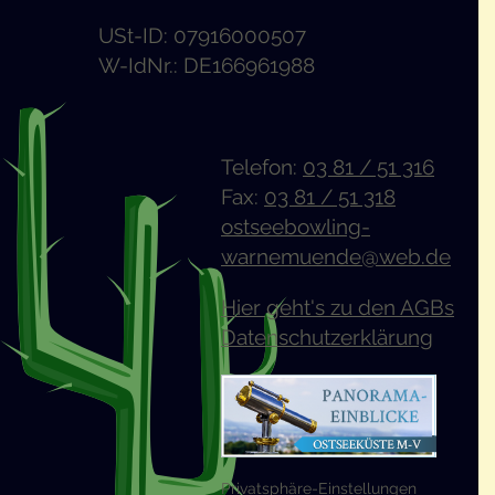
USt-ID: 07916000507
W-IdNr.: DE166961988
Telefon:
03 81 / 51 316
Fax:
03 81 / 51 318
ostseebowling-
warnemuende@web.de
Hier geht's zu den AGBs
Datenschutzerklärung
Pri­vat­sphä­re-Ein­stel­lun­gen