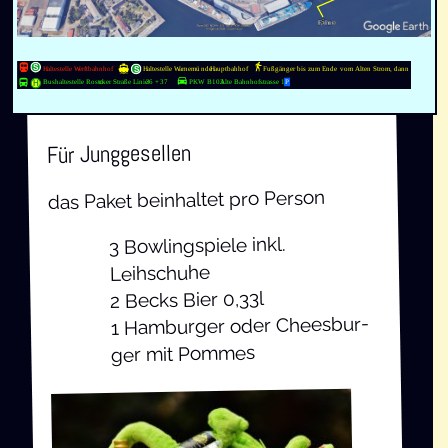
Gefühl abso­lu­ter Freiheit.
Für Jung­ge­sel­len
das Paket beinhal­tet pro Person
3 Bow­ling­spie­le inkl.
Leihschuhe
2 Becks Bier 0,33l
1
Ham­bur­ger oder Chees­bur­
ger mit Pommes