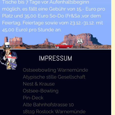
Tische bis 7 Tage vor Aufenhaltsbeginn
möglich, es fällt eine Gebühr von 15,- Euro pro
Platz und 35,00 Euro So-Do (Fr&Sa ,vor dem
Feiertag, Feiertage sowie vom 23.12.-31.12. mit
45,00 Euro) pro Stunde an.
IMPRESSUM
Ostseebowling Warnemünde
Atypische stille Gesellschaft
Nest & Krause
Ostsee-Bowling
Pin-Deck
Alte Bahnhofstrasse 10
18119 Rostock Warnemünde