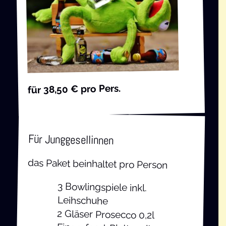
für 38,50 € pro Pers.
Für Jung­ge­sel­lin­nen
das Paket beinhal­tet pro Person
3 Bow­ling­spie­le inkl.
Leihschuhe
2 Glä­ser Pro­sec­co 0,2l