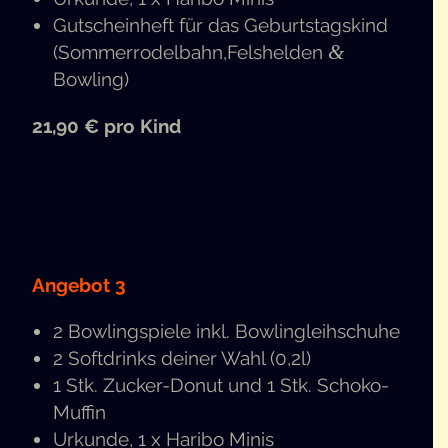
Gut­schein­heft für das Geburts­tags­kind
&
(Sommerrodelbahn,Felshelden
Bowling)
21,90 € pro Kind
Ange­bot 3
2 Bow­ling­spie­le inkl. Bowlingleihschuhe
2 Soft­drinks dei­ner Wahl (0,2l)
1 Stk. Zucker-Donut und 1 Stk. Schoko-
Muffin
Urkun­de, 1 x Hari­bo Minis