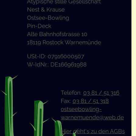
Atypische stille Gesellschaft
Nest & Krause
Ostsee-Bowling
Pin-Deck
Alte Bahnhofstrasse 10
18119 Rostock Warnemünde
USt-ID: 07916000507
W-IdNr.: DE166961988
Telefon:
03 81 / 51 316
Fax:
03 81 / 51 318
ostseebowling-
warnemuende@web.de
Hier geht's zu den AGBs