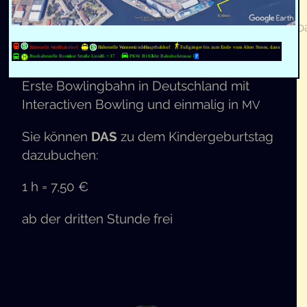
[
]http://www.ostseebowling.de/app/uplo
KGVID
Bowling.mp4[/
]
KGVID
Ers­te Bow­ling­bahn in Deutsch­land mit
Inter­ac­ti­ven Bow­ling und ein­ma­lig in
MV
Sie kön­nen
DAS
zu dem Kin­der­ge­burts­tag
dazubuchen:
1 h = 7,50 €
ab der drit­ten Stun­de frei