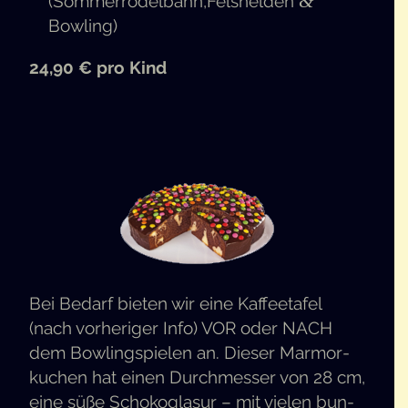
&
(Sommerrodelbahn,Felshelden
Bowling)
24,90 € pro Kind
Bei Bedarf bie­ten wir eine Kaf­fee­ta­fel
(nach vor­he­ri­ger Info)
VOR
oder
NACH
dem Bow­ling­spie­len an. Die­ser Mar­mor­
ku­chen hat einen Durch­mes­ser von 28 cm,
eine süße Scho­ko­gla­sur – mit vie­len bun­