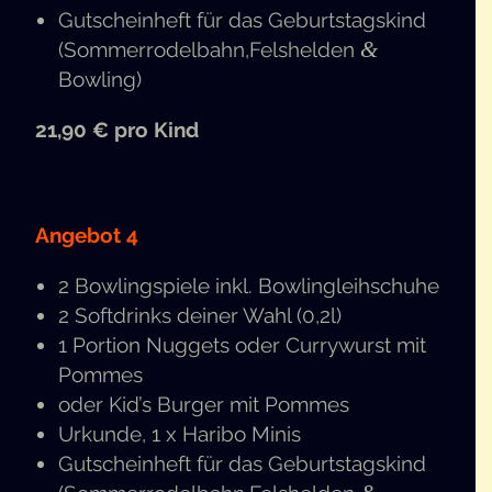
Gut­schein­heft für das Geburts­tags­kind
&
(Sommerrodelbahn,Felshelden
Bowling)
21,90 € pro Kind
Ange­bot 4
2 Bow­ling­spie­le inkl. Bowlingleihschuhe
2 Soft­drinks dei­ner Wahl (0,2l)
1 Por­ti­on Nug­gets oder Cur­ry­wurst mit
Pommes
oder Kid’s Bur­ger mit Pommes
Urkun­de, 1 x Hari­bo Minis
Gut­schein­heft für das Geburts­tags­kind