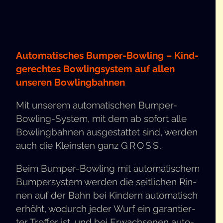
Auto­ma­ti­sches Bum­per-Bow­ling – Kind­
ge­rech­tes Bow­ling­sys­tem auf allen
unse­ren Bowlingbahnen
Mit unse­rem auto­ma­ti­schen Bum­per-
Bow­ling-Sys­tem, mit dem ab sofort alle
Bow­ling­bah­nen aus­ge­stat­tet sind, wer­den
auch die Kleins­ten ganz
GROSS
.
Beim Bum­per-Bow­ling mit auto­ma­ti­schem
Bum­per­sys­tem wer­den die seit­li­chen Rin­
nen auf der Bahn bei Kin­dern auto­ma­tisch
erhöht, wodurch jeder Wurf ein garan­tier­
ter Tref­fer ist, und bei Erwach­se­nen auto­