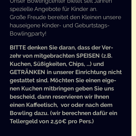
Unser Bow­ling­cen­ter bie­tet seit Jah­ren
spe­zi­el­le Ange­bo­te für Kin­der an.
Gro­ße Freu­de berei­tet den Klei­nen unse­re
haus­ei­ge­ne Kin­der- und Geburtstags-
Bowlingparty!
BIT­TE
den­ken Sie dar­an, dass der Ver­
zehr von mit­ge­brach­ten
SPEI­SEN
(z.B.
Kuchen, Süßig­kei­ten, Chips, …) und
GETRÄN­KEN
in unse­rer Ein­rich­tung nicht
gestat­tet sind. Möch­ten Sie einen eige­
nen Kuchen mit­brin­gen geben Sie uns
bescheid, dann reser­vie­ren wir Ihnen
einen Kaf­fee­tisch, vor oder nach dem
Bow­ling dazu. (wir berech­nen dafür ein
Tel­ler­geld von 2,50€ pro Pers.)