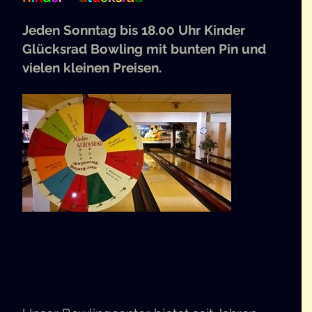
Jeden Sonn­tag bis 18.00 Uhr Kin­der
Glücks­rad Bow­ling mit bun­ten Pin und
vie­len klei­nen Preisen.