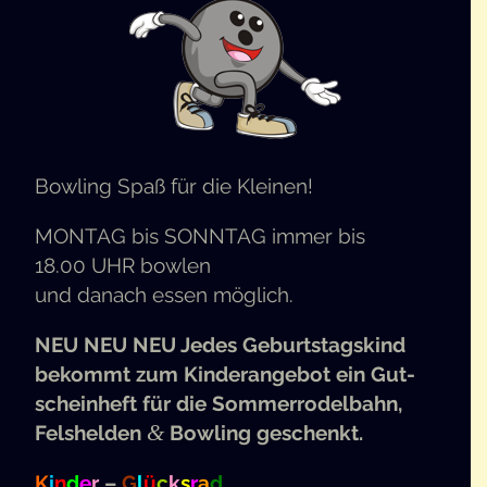
Bow­ling Spaß für die Kleinen!
MON­TAG
bis
SONN­TAG
immer bis
18.00
UHR
bowlen
und danach essen möglich.
NEU NEU NEU
Jedes Geburts­tags­kind
bekommt zum Kin­der­an­ge­bot ein Gut­
schein­heft für die Som­mer­ro­del­bahn,
&
Fels­hel­den
Bow­ling geschenkt.
K
i
n
d
e
r
–
G
l
ü
c
k
s
r
a
d