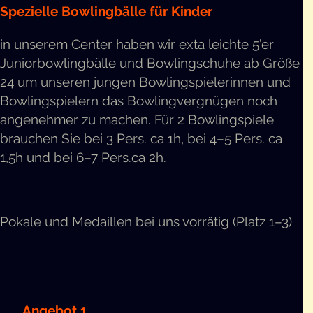
Spe­zi­el­le Bow­ling­bäl­le für Kinder
in unse­rem Cen­ter haben wir exta leich­te 5’er
Juni­or­bow­ling­bäl­le und Bow­ling­schu­he ab Grö­ße
24 um unse­ren jun­gen Bow­ling­spie­le­rin­nen und
Bow­ling­spie­lern das Bow­ling­ver­gnü­gen noch
ange­neh­mer zu machen. Für 2 Bow­ling­spie­le
brau­chen Sie bei 3 Pers. ca 1h, bei 4–5 Pers. ca
1,5h und bei 6–7 Pers.ca 2h.
Poka­le und Medail­len bei uns vor­rä­tig (Platz 1–3)
Ange­bot 1