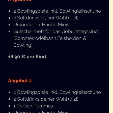
2 Bow­ling­spie­le inkl. Bowlingleihschuhe
2 Soft­drinks dei­ner Wahl (0,2l)
Urkun­de, 1 x Hari­bo Minis
Gut­schein­heft für das Geburts­tags­kind
&
(Sommerrodelbahn,Felshelden
Bowling)
16,90 € pro Kind
Ange­bot 2
2 Bow­ling­spie­le inkl. Bowlingleihschuhe
2 Soft­drinks dei­ner Wahl (0,2l)
1 Por­ti­on Pommes
Urkun­de, 1 x Hari­bo Minis