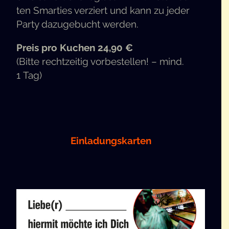
ten Smar­ties ver­ziert und kann zu jeder
Par­ty dazu­ge­bucht werden.
Preis pro Kuchen 24,90 €
(Bit­te recht­zei­tig vor­be­stel­len! – mind.
1 Tag)
Ein­la­dungs­kar­ten