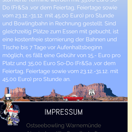
Do (Fr&Sa ,vor dem Feiertag, Feiertage sowie
vom 23.12.-31.12. mit 45,00 Euro) pro Stunde
und Bowlingbahn in Rechnung gestellt. Sind
gleichzeitig Plätze zum Essen mit gebucht, ist
eine kostenfreie stornierung der Bahnen und
Tische bis 7 Tage vor Aufenhaltsbeginn
möglich, es fällt eine Gebühr von 15,- Euro pro
Platz und 35,00 Euro So-Do (Fr&Sa ,vor dem
Feiertag, Feiertage sowie vom 23.12.-31.12. mit
45,00 Euro) pro Stunde an.
IMPRESSUM
Ostseebowling Warnemünde