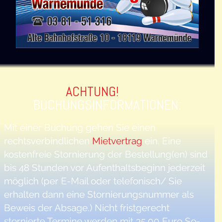
ACHTUNG!
BUCHUNGSINFORMATIONEN:
Mit einer Buchung gehen Sie einen
rechtsverbindlichen
Mietvertrag
ein. Eine
kostenfreie Stornierung der Bestellung(en) sind
bis 48 Stunden vor Aufenthaltsbeginn jederzeit
möglich (per E-Mail oder telefonisch/ Sie
erhalten dann eine Stornierungsnummer als
Beweis der Absage.) Nicht fristgerecht
stornierte Termine werden mit 35,00 Euro So-