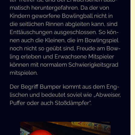
ma­tisch her­un­ter­ge­fah­ren. Da der von
Kin­dern gewor­fe­ne Bow­ling­ball nicht in
die seit­li­chen Rin­nen abglei­ten kann, sind
Ent­täu­schun­gen aus­ge­schlos­sen. So kön­
nen auch die Klei­nen, die im Bow­ling­spiel
noch nicht so geübt sind, Freu­de am Bow­
ling erle­ben und Erwach­se­ne Mit­spie­ler
kön­nen mit nor­ma­lem Schwie­rig­keits­grad
mitspielen.
Der Begriff Bum­per kommt aus dem Eng­
li­schen und bedeu­tet soviel wie „Abwei­ser,
Puf­fer oder auch Stoßdämpfer“.