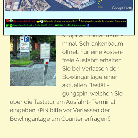
dem lin­ken Bild
im Vor­der­grund
zu sehen, den Druck­
knopf am Ein­fahrt-Ter­
mi­nal-Schran­ken­baum
öff­net. Für eine kos­ten­
freie Aus­fahrt erhal­ten
Sie bei Ver­las­sen der
Bow­ling­an­la­ge einen
aktu­el­len Bestä­ti­
gungs­pin, wel­chen Sie
über die Tas­ta­tur am Aus­fahrt- Ter­mi­nal
ein­ge­ben. (
bit­te vor Ver­las­sen der
PIN
Bow­ling­an­la­ge am Coun­ter erfragen!)